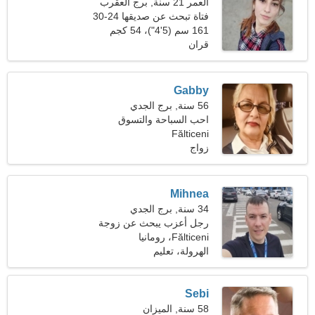
العمر 21 سنة, برج العقرب
فتاة تبحث عن صديقها 24-30
161 سم (5'4")، 54 كجم
(119 رطلا)
قران
Gabby
56 سنة, برج الجدي
احب السباحة والتسوق
Fălticeni
زواج
Mihnea
34 سنة, برج الجدي
رجل أعزب يبحث عن زوجة
25-29
Fălticeni، رومانيا
الهرولة، تعليم
Sebi
58 سنة, الميزان