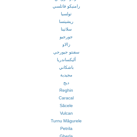
رامنيكو فاتلسي
تولسيا
ريشيتسا
سلاتينا
جورجيو
زالاو
سفنتو جيورجي
أليكساندريا
باشكاني
مجيدية
ديج
Reghin
Caracal
Săcele
Vulcan
Turnu Măgurele
Petrila
Gherla