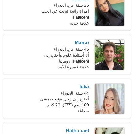
25 سنة, برج العذراء
امراة رائعة تبحث عن الحب
الحقيقى
Fălticeni
علاقة جدية
Marco
45 سنة, برج العذراء
أنا أستاذة علوم وأحتاج إلى
Fălticeni، رومانيا
امرأة غير عادية
علاقة قصيرة الأمد
Iulia
44 سنة, الجوزاء
أحتاج إلى رجل مؤدب يمشي
معًا
169 سم (5'7")، 70 كجم
(154 رطلا)
صداقة
Nathanael