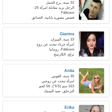
32 سنة, برج الحمل
الرجل يريد مقابلة امرأة 25-
Fălticeni
29
قصص مصورة يابانية، الحدائق
Gianina
33 سنة, الميزان
امرأة عزباء تبحث عن زوج
39-44
Fălticeni، رومانيا
تزلج، الكارتينج
Anita
35 سنة, القوس
امرأة تبحث عن زوجين
163 سم (5'5")، 56 كجم
(123 رطلا)
التزحلق، صيد السمك
Erika