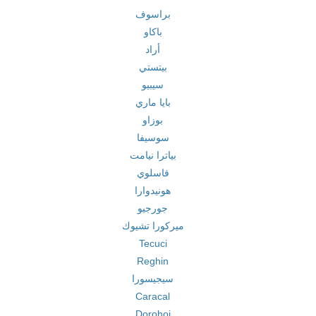
براسوف
باكاو
أراد
بيتستي
سيبيو
بايا ماري
بوزاو
سوسيفا
بياترا نيامت
فاسلوي
هونيدوارا
جورجيو
ميركورا تشيوك
Tecuci
Reghin
سيجيسورا
Caracal
Dorohoi