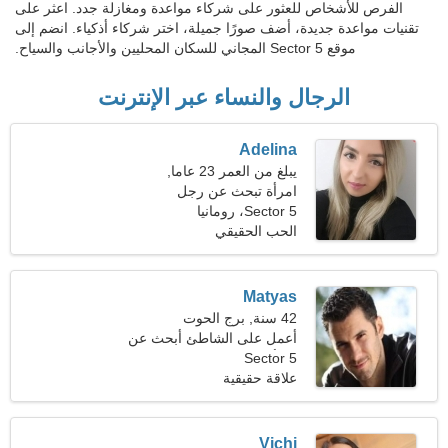
الفرص للأشخاص للعثور على شركاء مواعدة ومغازلة جدد. اعثر على
تقنيات مواعدة جديدة، أضف صورًا جميلة، اختر شركاء أذكياء. انضم إلى
موقع Sector 5 المجاني للسكان المحليين والأجانب والسياح.
الرجال والنساء عبر الإنترنت
Adelina
يبلغ من العمر 23 عاما,
السرطان
امرأة تبحث عن رجل
Sector 5، رومانيا
الحب الحقيقي
Matyas
42 سنة, برج الحوت
أعمل على الشاطئ أبحث عن
Sector 5
امرأة ساخنة
علاقة حقيقية
Vichi