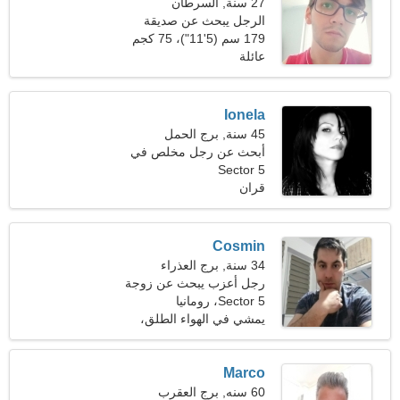
27 سنة, السرطان
الرجل يبحث عن صديقة
179 سم (5'11")، 75 كجم
(165 رطلا)
عائلة
Ionela
45 سنة, برج الحمل
أبحث عن رجل مخلص في
Sector 5
التنزه معا
قران
Cosmin
34 سنة, برج العذراء
رجل أعزب يبحث عن زوجة
27-29
Sector 5، رومانيا
يمشي في الهواء الطلق،
العزف على الجيتار
Marco
60 سنه, برج العقرب