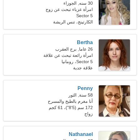
30 سنه, الجوزاء
امرأة عزباء تبحث عن زوج
Sector 5
الكارتينج، تنس الريشة
Bertha
26 عاما, برج العقرب
امرأة رائعة تبحث عن علاقة
عاطفية
Sector 5، رومانيا
علاقة جدية
Penny
58 سنة, الثور
أنا مغرم بالطبخ والمسرح
172 سم (5'8")، 61 كجم
(134 رطلا)
زواج
Nathanael