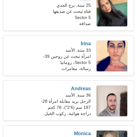
25 سنة, برج الجدي
فتاة تبحث عن صديقها
Sector 5
صداقة
Irina
33 سنة, الأسد
امرأة تبحث عن زوجين 39-
43
Sector 5، رومانيا
رسالة، مغامرات
Andreas
36 سنة, الأسد
الرجل يريد مقابلة امرأة 28-
31
187 سم (6'2")، 78 كجم
(171 رطلا)
دراجة هوائية، ركوب الخيل
Monica