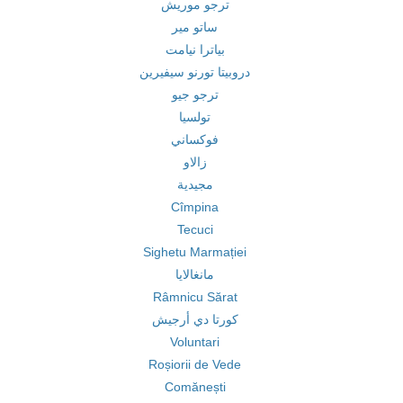
ترجو موريش
ساتو مير
بياترا نيامت
دروبيتا تورنو سيفيرين
ترجو جيو
تولسيا
فوكساني
زالاو
مجيدية
Cîmpina
Tecuci
Sighetu Marmației
مانغالايا
Râmnicu Sărat
كورتا دي أرجيش
Voluntari
Roșiorii de Vede
Comănești