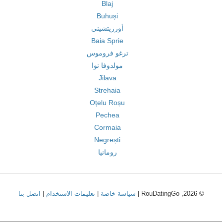
Blaj
Buhuși
أورزيتشيني
Baia Sprie
ترغو فروموس
مولدوفا نوا
Jilava
Strehaia
Oțelu Roșu
Pechea
Cormaia
Negrești
رومانيا
© 2026, RouDatingGo |
سياسة خاصة
|
تعليمات الاستخدام
|
اتصل بنا