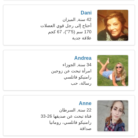
Dani
42 سنة, الميزان
أحتاج إلى رجل قوي العضلات
للتخييم
170 سم (5'7")، 67 كجم
(147 رطلا)
علاقة جدية
Andrea
34 سنة, الجوزاء
امرأة تبحث عن زوجين
رامنيكو فاتلسي
رسالة، حب
Anne
22 سنة, السرطان
فتاة تبحث عن صديقها 26-33
رامنيكو فاتلسي، رومانيا
صداقة