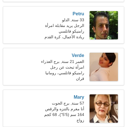
Petru
33 سنة, الدلو
الرجل يريد مقابلة امرأة
رامنيكو فاتلسي
ريادة الأعمال، كرة القدم
الامريكية
Verde
العمر 21 سنة, برج العذراء
امرأة تبحث عن رجل
رامنيكو فاتلسي، رومانيا
قران
Mary
57 سنة, برج الحوت
أنا مغرم بالتنزه والرقص
164 سم (5'5")، 68 كجم
(149 رطلا)
زواج