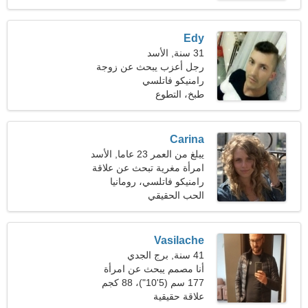
Edy
31 سنة, الأسد
رجل أعزب يبحث عن زوجة
26-30
رامنيكو فاتلسي
طبخ، التطوع
Carina
يبلغ من العمر 23 عاما, الأسد
امرأة مغرية تبحث عن علاقة
رامنيكو فاتلسي، رومانيا
الحب الحقيقي
Vasilache
41 سنة, برج الجدي
أنا مصمم يبحث عن امرأة
رائعة
177 سم (5'10")، 88 كجم
(194 رطلا)
علاقة حقيقية