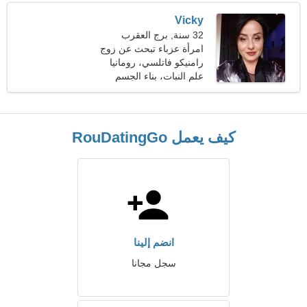
Vicky
32 سنة, برج العقرب
امرأة عزباء تبحث عن زوج
38-40
رامنيكو فاتلسي، رومانيا
علم النبات، بناء الجسم
كيف يعمل RouDatingGo
انضم إلينا
سجل مجانا