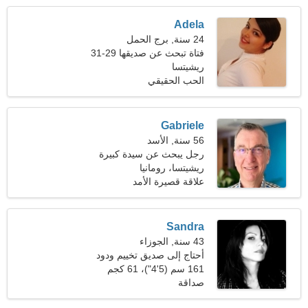
Adela
24 سنة, برج الحمل
فتاة تبحث عن صديقها 29-31
ريشيتسا
الحب الحقيقي
Gabriele
56 سنة, الأسد
رجل يبحث عن سيدة كبيرة
ريشيتسا، رومانيا
علاقة قصيرة الأمد
Sandra
43 سنة, الجوزاء
أحتاج إلى صديق تخييم ودود
161 سم (5'4")، 61 كجم
(134 رطلا)
صداقة