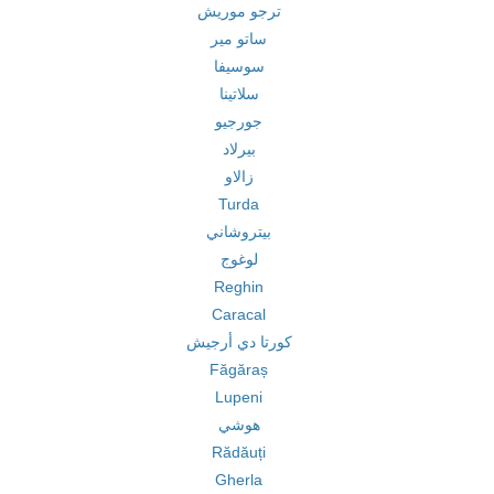
ترجو موريش
ساتو مير
سوسيفا
سلاتينا
جورجيو
بيرلاد
زالاو
Turda
بيتروشاني
لوغوج
Reghin
Caracal
كورتا دي أرجيش
Făgăraș
Lupeni
هوشي
Rădăuți
Gherla