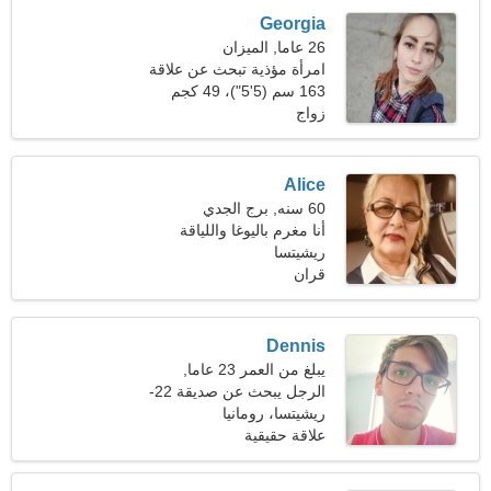
Georgia
26 عاما, الميزان
امرأة مؤذية تبحث عن علاقة
جدية
163 سم (5'5")، 49 كجم
(108 رطل)
زواج
Alice
60 سنه, برج الجدي
أنا مغرم باليوغا واللياقة
البدنية
ريشيتسا
قران
Dennis
يبلغ من العمر 23 عاما,
القوس
الرجل يبحث عن صديقة 22-
29
ريشيتسا، رومانيا
علاقة حقيقية