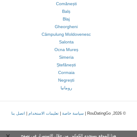
Comănești
Balș
Blaj
Gheorgheni
Câmpulung Moldovenesc
Salonta
Ocna Mureș
Simeria
Ștefănești
Cormaia
Negrești
رومانيا
© 2026, RouDatingGo |
سياسة خاصة
|
تعليمات الاستخدام
|
اتصل بنا
هذا الموقع يستخدم الكوكيز. من خلال الاستمرار في تصفح