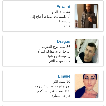
Edward
44 سنة, الدلو
أنا طبيبة غدد صماء، أحتاج إلى
ريشيتسا
امرأة رائعة
عائلة
Dragos
36 سنة, برج العقرب
الرجل يريد مقابلة امرأة
ريشيتسا، رومانيا
هيب هوب، التنزه
Emese
30 سنه, الثور
امرأة عزباء تبحث عن زوج
36-39
160 سم (5'3")، 62 كجم
(136 رطلا)
قراءة، سفاري