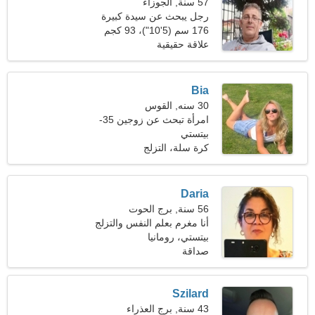
57 سنة, الجوزاء
رجل يبحث عن سيدة كبيرة
50-53
176 سم (5'10")، 93 كجم
(205 رطلا)
علاقة حقيقية
Bia
30 سنه, القوس
امرأة تبحث عن زوجين 35-
40
بيتستي
كرة سلة، التزلج
Daria
56 سنة, برج الحوت
أنا مغرم بعلم النفس والتزلج
بيتستي، رومانيا
صداقة
Szilard
43 سنة, برج العذراء