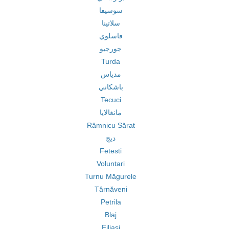
سوسيفا
سلاتينا
فاسلوي
جورجيو
Turda
مدياس
باشكاني
Tecuci
مانغالايا
Râmnicu Sărat
ديج
Fetesti
Voluntari
Turnu Măgurele
Târnăveni
Petrila
Blaj
Filiași