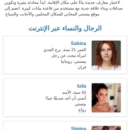
لاختيار معارف جديدة بناءً على مكان الإقامة. ابدأ محادثة مثيرة وتكوين
صداقات وبناء علاقة جدية مع مستخدم من قاعدة بيانات كبيرة. انضم إلى
موقع بيتستي المجاني للسكان المحليين والأجانب والسياح.
الرجال والنساء عبر الإنترنت
Sabina
العمر 21 سنة, برج الجدي
امرأة تبحث عن رجل
بيتستي، رومانيا
قران
Iulia
42 سنة, الأسد
أتمنى أن أجد صديقًا جيدًا
بيتستي
زواج
Simina