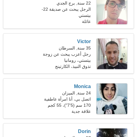
22 سنة, برج الجدي
الرجل يبحث عن صديقة 22-
31
بيتستي
عائلة
Victor
35 سنة, السرطان
رجل أعزب يبحث عن زوجة
بيتستي، رومانيا
تذوق النبيذ، الكارتينج
Monica
24 سنة, الميزان
اتصل بي، أنا امرأة عاطفية
170 سم (5'7")، 55 كجم
(121 رطلا)
علاقة جدية
Dorin