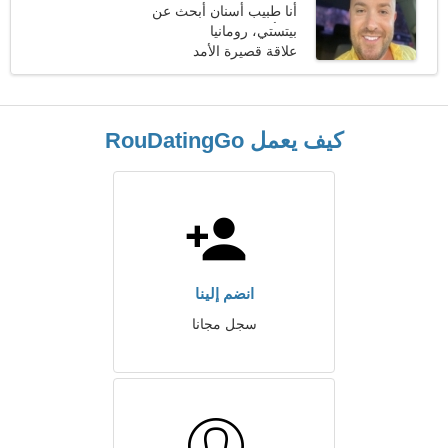
أنا طبيب أسنان أبحث عن
امرأة حنونة
بيتستي، رومانيا
علاقة قصيرة الأمد
كيف يعمل RouDatingGo
انضم إلينا
سجل مجانا