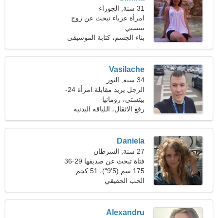
31 سنة, الجوزاء
امرأة عزباء تبحث عن زوج
بيتستي
بناء الجسم، كتابة الموسيقى
Vasilache
34 سنة, الثور
الرجل يريد مقابلة امرأة 24-
29
بيتستي، رومانيا
رفع الاثقال، اللياقه البدنيه
Daniela
27 سنة, السرطان
فتاة تبحث عن صديقها 29-36
175 سم (5'9")، 51 كجم
(112 رطلا)
الحب الحقيقي
Alexandru