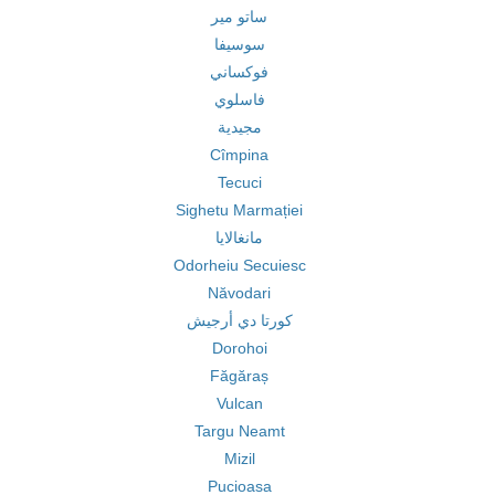
ساتو مير
سوسيفا
فوكساني
فاسلوي
مجيدية
Cîmpina
Tecuci
Sighetu Marmației
مانغالايا
Odorheiu Secuiesc
Năvodari
كورتا دي أرجيش
Dorohoi
Făgăraș
Vulcan
Targu Neamt
Mizil
Pucioasa