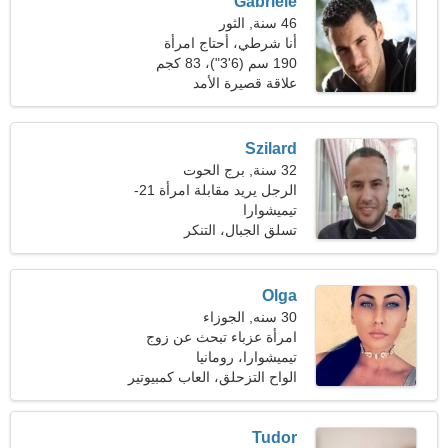
Gabriele
46 سنة, الثور
أنا شرطي، أحتاج امرأة
مضحكة
190 سم (6'3")، 83 كجم
(182 رطلا)
علاقة قصيرة الأمد
Szilard
32 سنة, برج الحوت
الرجل يريد مقابلة امرأة 21-
28
تيميشوارا
تسلق الجبال، التنكر
Olga
30 سنه, الجوزاء
امرأة عزباء تبحث عن زوج
تيميشوارا، رومانيا
الواح التزحلق، العاب كمبيوتير
Tudor