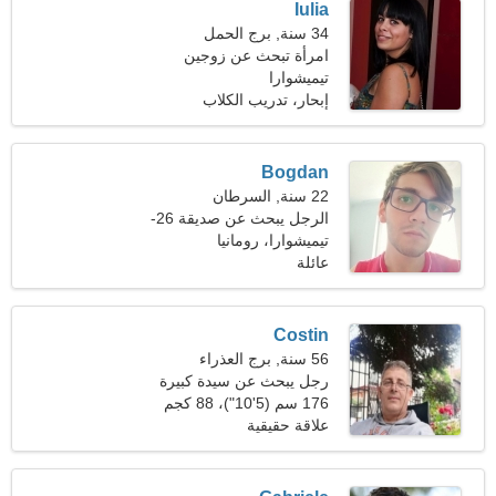
Iulia
34 سنة, برج الحمل
امرأة تبحث عن زوجين
تيميشوارا
إبحار، تدريب الكلاب
Bogdan
22 سنة, السرطان
الرجل يبحث عن صديقة 26-
31
تيميشوارا، رومانيا
عائلة
Costin
56 سنة, برج العذراء
رجل يبحث عن سيدة كبيرة
176 سم (5'10")، 88 كجم
(194 رطلا)
علاقة حقيقية