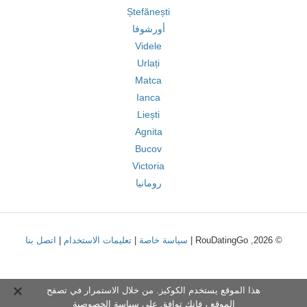
Ștefănești
أورشوفا
Videle
Urlați
Matca
Ianca
Liești
Agnita
Bucov
Victoria
رومانيا
© 2026, RouDatingGo |
سياسة خاصة
|
تعليمات الاستخدام
|
اتصل بنا
هذا الموقع يستخدم الكوكيز. من خلال الاستمرار في تصفح
الموقع ، فإنك توافق على
سياسة الخصوصية