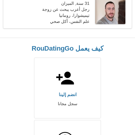
31 سنة, الميزان
رجل أعزب يبحث عن زوجة
26-30
تيميشوارا، رومانيا
علم النفس، أكل صحي
كيف يعمل RouDatingGo
انضم إلينا
سجل مجانا