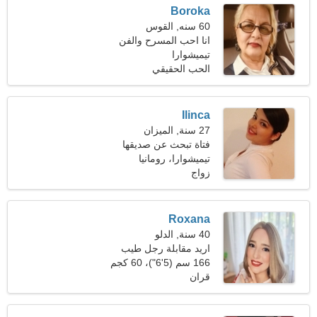
Boroka
60 سنه, القوس
انا احب المسرح والفن
تيميشوارا
المسرحي
الحب الحقيقي
Ilinca
27 سنة, الميزان
فتاة تبحث عن صديقها
تيميشوارا، رومانيا
زواج
Roxana
40 سنة, الدلو
اريد مقابلة رجل طيب
166 سم (5'6")، 60 كجم
(132 رطلا)
قران