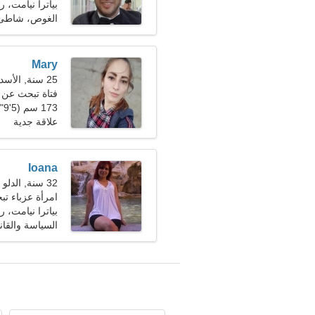
بياترا نيامت، رو
الغوص، شاطئ
Mary
25 سنة, الأسد
فتاة تبحث عن صديق
173 سم (5'9")، 53 كجم (116 رطلا)
علاقة جدية
Ioana
32 سنة, الدلو
امرأة عزباء تبحث
بياترا نيامت، رو
السياسة والقان