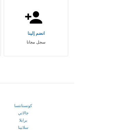
انضم إلينا
سجل مجانا
كونستانتسا
جالاتي
برايلا
سلاتينا