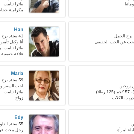
مانيا
بياترا نيامت
مكرامية حجاب
Han
41 سنة, برج الحمل
بحث عن الحب الحقيقي
أنا وكيل تأمي
بياترا نيامت، ر
علاقة حقيقية
Maria
59 سنة, برج الجدي
ن زوجين
احب السفر وا
بياترا نيامت
دريب الكلاب
زواج
Edy
55 سنة, الدلو
بلة امرأة
رجل يبحث عن سي