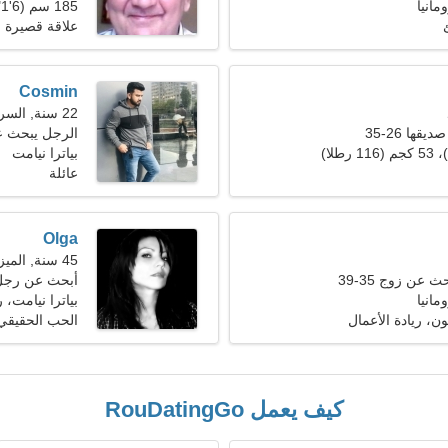
مانيا
185 سم (6'1")، 85 كجم (187 رطلا)
علاقة قصيرة ا
Cosmin
22 سنة, السرطان
ها 26-35
الرجل يبحث 
بياترا نيامت
عائلة
Olga
45 سنة, الميزان
 عن زوج 35-39
أبحث عن رجل
مانيا
بياترا نيامت، ر
ون، ريادة الأعمال
الحب الحقيقي
كيف يعمل RouDatingGo