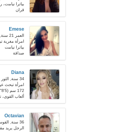
بياترا نيامت، رو
قران
Emese
العمر 21 سنة, برج الحمل
امرأة مغرية ت
بياترا نيامت
صداقة
Diana
34 سنة, الثور
امرأة تبحث ع
172 سم (5'8")، 57 كجم (125 رطلا)
ألعاب القوى، ت
Octavian
36 سنة, القوس
الرجل يريد مقا