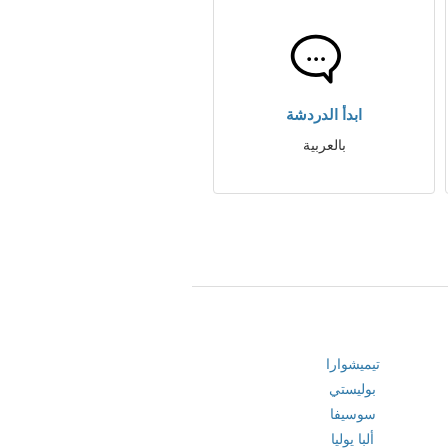
ابدأ الدردشة
بالعربية
تيميشوارا
بوليستي
سوسيفا
ألبا يوليا