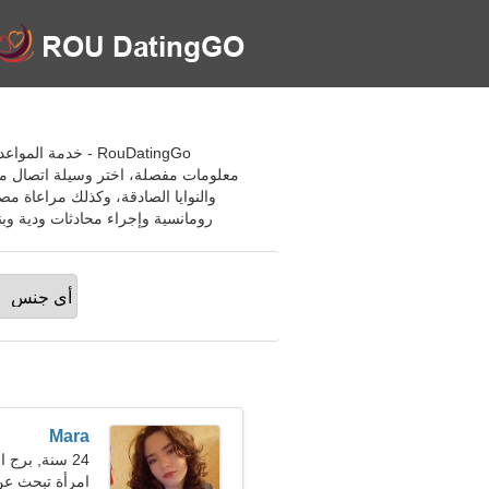
RouDatingGo - خد
معلومات مفصلة، اختر وسيلة اتصال مثي
والنوايا الصادقة، وكذلك مراعاة مص
رومانسية وإجراء محادثات ودية وبن
Mara
24 سنة, برج الحوت
امرأة تبحث ع