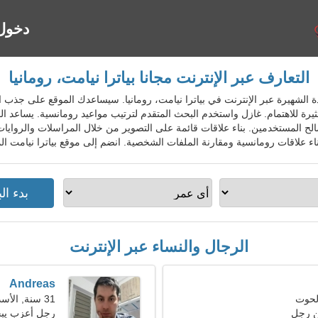
دخول
التعارف عبر الإنترنت مجانا بياترا نيامت، رومانيا
مة المواعدة الشهيرة عبر الإنترنت في بياترا نيامت، رومانيا. سيساعدك الموقع على 
رة للاهتمام. غازل واستخدم البحث المتقدم لترتيب مواعيد رومانسية. يساعد 
الح المستخدمين. بناء علاقات قائمة على التصوير من خلال المراسلات والروايات 
اء علاقات رومانسية ومقارنة الملفات الشخصية. انضم إلى موقع بياترا نيامت ال
الرجال والنساء عبر الإنترنت
Andreas
31 سنة, الأسد
ن رجل
رجل أعزب يبحث 