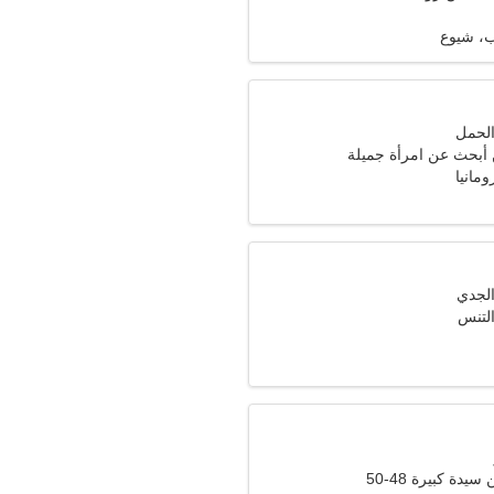
، شيوع
ن أبحث عن امرأة جميلة
ومانيا
لتنس
دة كبيرة 48-50