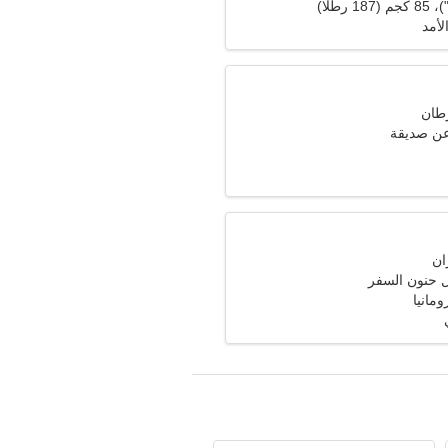
لأمد
عن صديقة
 حنون السفر
ومانيا