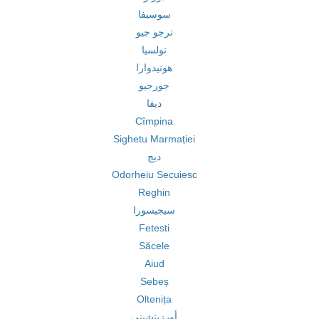
سوسيفا
ترجو جيو
تولسيا
هونيدوارا
جورجيو
ديفا
Cîmpina
Sighetu Marmației
ديج
Odorheiu Secuiesc
Reghin
سيجيسورا
Fetesti
Săcele
Aiud
Sebeș
Oltenița
أورزيتشيني