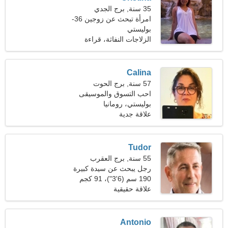
35 سنة, برج الجدي
امرأة تبحث عن زوجين 36-
46
بوليستي
الزلاجات النفاثة، قراءة
Calina
57 سنة, برج الحوت
احب التسوق والموسيقى
بوليستي، رومانيا
علاقة جدية
Tudor
55 سنة, برج العقرب
رجل يبحث عن سيدة كبيرة
45-50
190 سم (6'3")، 91 كجم
(200 رطل)
علاقة حقيقية
Antonio