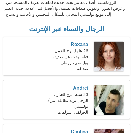
الرومانسية. أضف معايير بحث جديدة لملفات تعريف المستخدمين،
وعرض الصور، وتكوين صداقات لطيفة، والأفضل لبناء علاقة جدية. انضم
إلى موقع بوليستي المجاني للسكان المحليين والأجانب والسياح.
الرجال والنساء عبر الإنترنت
Roxana
26 عاما, برج الحمل
فتاة تبحث عن صديقها
بوليستي، رومانيا
صداقة
Andrei
33 سنة, برج العذراء
الرجل يريد مقابلة امرأة
بوليستي
الجولف، المؤلفات
Cristina