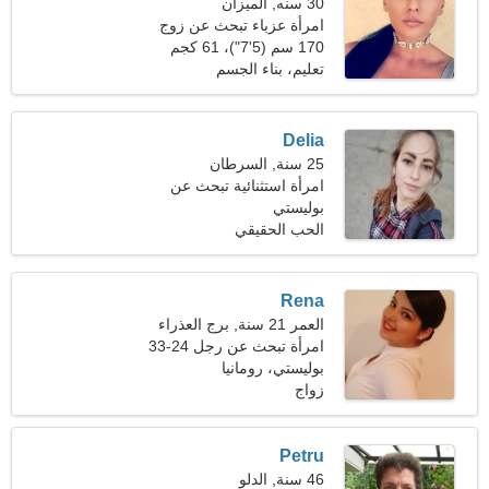
30 سنه, الميزان
امرأة عزباء تبحث عن زوج
170 سم (5'7")، 61 كجم
(134 رطلا)
تعليم، بناء الجسم
Delia
25 سنة, السرطان
امرأة استثنائية تبحث عن
بوليستي
علاقة حقيقية
الحب الحقيقي
Rena
العمر 21 سنة, برج العذراء
امرأة تبحث عن رجل 24-33
بوليستي، رومانيا
زواج
Petru
46 سنة, الدلو