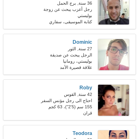
36 سنة, برج الحمل
رجل أعزب يبحث عن زوجة
بوليستي
كتابة الموسيقى، سفاري
Dominic
27 سنة, الثور
الرجل يبحث عن صديقة
بوليستي، رومانيا
علاقة قصيرة الأمد
Roby
42 سنة, القوس
احتاج الى رجل مؤنس السفر
معا
155 سم (5'2")، 63 كجم
(138 رطلا)
قران
Teodora